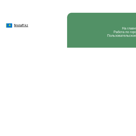
finstaff.kz
На глав
Работа по гор
Пользовательское