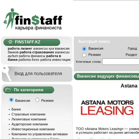
Быстрый поис
FINSTAFF.KZ
работа лизинг
вакансии куа
вакансии
Вакансия
Город
банков
работа страхование
вакансии
Резюме
Раздел
аудит
работа финансы
работа в
банке
работа forex
работа инвестиции
Ключевые слова
Вакансии ведущих финансовых
Astana 
По категориям
Вакансии
Резюме
Банки
Страховые компании
Лизинговые компании
Аудиторские компании
ТОО «Astana Motors Leasing» — униве
Инвестиционные компании
и успешно работает на рынке автомобил
Компании по управлению активами