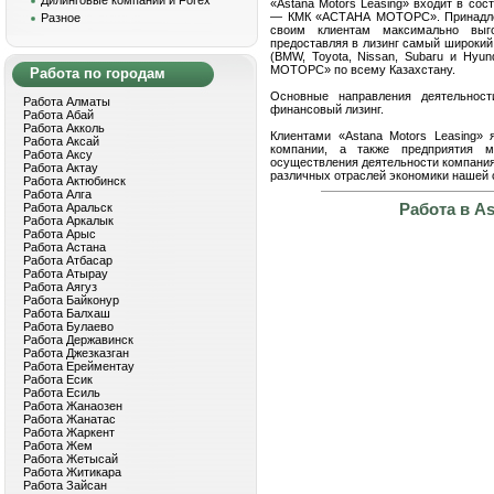
Дилинговые компании и Forex
«Astana Motors Leasing» входит в со
— КМК «АСТАНА МОТОРС». Принадлежн
Разное
своим клиентам максимально выг
предоставляя в лизинг самый широкий
(BMW, Toyota, Nissan, Subaru и Hyu
МОТОРС» по всему Казахстану.
Работа по городам
Основные направления деятельности
Работа Алматы
финансовый лизинг.
Работа Абай
Работа Акколь
Клиентами «Astana Motors Leasing» 
Работа Аксай
компании, а также предприятия м
Работа Аксу
осуществления деятельности компания
Работа Актау
различных отраслей экономики нашей 
Работа Актюбинск
Работа Алга
Работа в As
Работа Аральск
Работа Аркалык
Работа Арыс
Работа Астана
Работа Атбасар
Работа Атырау
Работа Аягуз
Работа Байконур
Работа Балхаш
Работа Булаево
Работа Державинск
Работа Джезказган
Работа Ерейментау
Работа Есик
Работа Есиль
Работа Жанаозен
Работа Жанатас
Работа Жаркент
Работа Жем
Работа Жетысай
Работа Житикара
Работа Зайсан