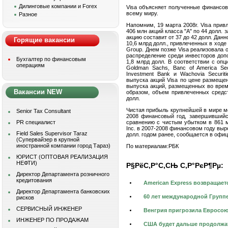
Дилинговые компании и Forex
Visa объясняет полученные финансов
всему миру.
Разное
Напомним, 19 марта 2008г. Visa прив
406 млн акций класса "А" по 44 долл. 
акцию составит от 37 до 42 долл. Дан
Горящие вакансии
10,6 млрд долл., привлеченных в ход
Group. Днем позже Visa реализовала 
распределение среди инвесторов доп
Бухгалтер по финансовым
1,8 млрд долл. В соответствии с опц
операциям
Goldman Sachs, Banc of America Secu
Investment Bank и Wachovia Securit
выпуска акций Visa по цене размещен
выпуска акций, размещенных во врем
Вакансии NEW
образом, объем привлеченных средст
долл.
Чистая прибыль крупнейшей в мире ме
Senior Tax Consultant
2008 финансовый год, завершившийся
PR специалист
сравнению с чистым убытком в 861 м
Inc. в 2007-2008 финансовом году выро
Field Sales Supervisor Taraz
долл. годом ранее, сообщается в офи
(Супервайзер в крупной
иностранной компании город Тараз)
По материалам:
РБК
ЮРИСТ (ОПТОВАЯ РЕАЛИЗАЦИЯ
НЕФТИ)
Р§РёС‚Р°С‚СЊ С‚Р°РєР¶Рµ:
Директор Департамента розничного
кредитования
American Express возвращает
Директор Департамента банковских
60 лет международной Групп
рисков
СЕРВИСНЫЙ ИНЖЕНЕР
Венгрия пригрозила Евросою
ИНЖЕНЕР ПО ПРОДАЖАМ
США будет дальше продолжа