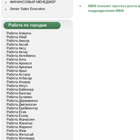
ФИНАНСОВЫЙ МЕНЕДЖЕР
МВФ понизит прогноз роста ми
Senior Sales Executive
подразделения МВФ
Работа по городам
Работа Алматы
Работа Абай
Работа Акколь
Работа Аксай
Работа Аксу
Работа Актау
Работа Актюбинск
Работа Алга
Работа Аральск
Работа Аркалык
Работа Арыс
Работа Астана
Работа Атбасар
Работа Атырау
Работа Аягуз
Работа Байконур
Работа Балхаш
Работа Булаево
Работа Державинск
Работа Джезказган
Работа Ерейментау
Работа Есик
Работа Есиль
Работа Жанаозен
Работа Жанатас
Работа Жаркент
Работа Жем
Работа Жетысай
Работа Житикара