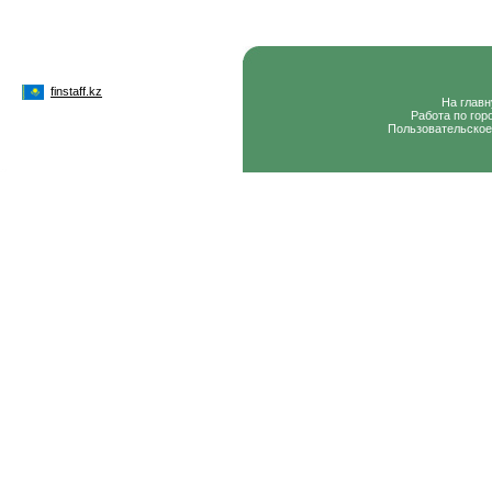
finstaff.kz
На глав
Работа по гор
Пользовательское