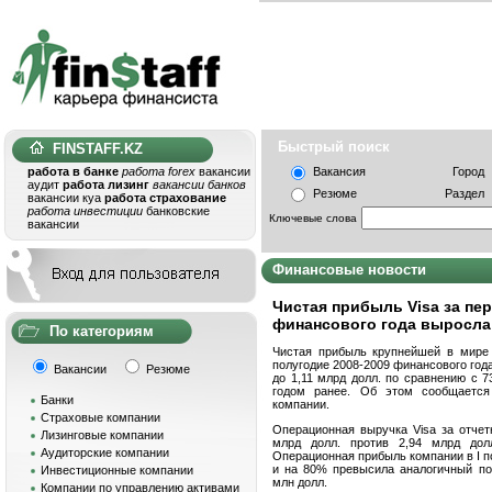
Быстрый поис
FINSTAFF.KZ
работа в банке
работа forex
вакансии
Вакансия
Город
аудит
работа лизинг
вакансии банков
Резюме
Раздел
вакансии куа
работа страхование
работа инвестиции
банковские
Ключевые слова
вакансии
Финансовые новости
Чистая прибыль Visa за пе
финансового года выросла
По категориям
Чистая прибыль крупнейшей в мире 
полугодие 2008-2009 финансового года
Вакансии
Резюме
до 1,11 млрд долл. по сравнению с 
годом ранее. Об этом сообщается
Банки
компании.
Страховые компании
Операционная выручка Visa за отчет
Лизинговые компании
млрд долл. против 2,94 млрд долл
Аудиторские компании
Операционная прибыль компании в I по
и на 80% превысила аналогичный пок
Инвестиционные компании
млн долл.
Компании по управлению активами