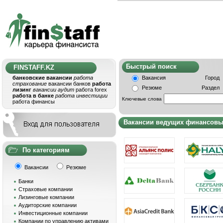
Быстрый поис
FINSTAFF.KZ
банковские вакансии
работа
Вакансия
Город
страхование
вакансии банков
работа
Резюме
Раздел
лизинг
вакансии аудит
работа forex
работа в банке
работа инвестиции
Ключевые слова
работа финансы
Вакансии ведущих финансовых
По категориям
Вакансии
Резюме
Банки
Страховые компании
Лизинговые компании
Аудиторские компании
Инвестиционные компании
Компании по управлению активами