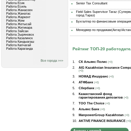
Работа Есик
Senior Tax Consultant
Работа Есиль
Работа Жанаозен
Field Sales Supervisor Taraz (Супе
Работа Жанатас
город Тараз)
Работа Жаркент
Работа Жем
Бухгалтер по финансовым операци
Работа Жетысай
Работа Житикара
Менеджер по продажам(Актау\Астан
Работа Зайсан
Работа Зыряновск
Работа Казалинск
Работа Кандыагаш
Работа Капчагай
Рейтинг ТОП-20 работодат
Работа Караганда
Все города >>>
1.
СК Альянс Полис
(+0)
2.
AIG Kazakhstan Insurance Comp
(+0)
3.
НОМАД Иншуранс
(+0)
4.
АТФБанк
(+0)
5.
Сбербанк
(+0)
6.
Казахстанский фонд
гарантирования депозитов
(+0)
7.
ТОО The Choice
(+0)
8.
Альянс Банк
(+0)
9.
ManpowerGroup Kazakhstan
(+0)
10.
AKTIVE FINANCE INSURANCE
(+0)
Анонсы статей