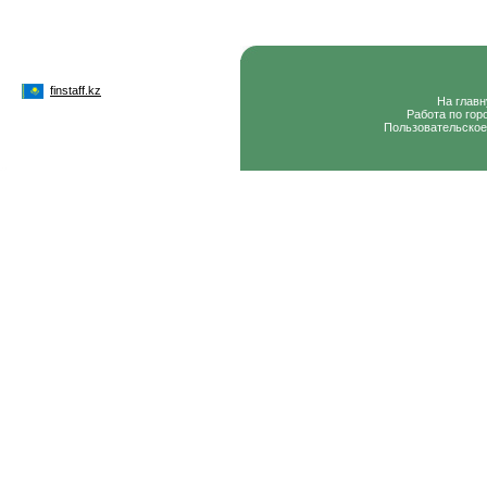
finstaff.kz
На глав
Работа по гор
Пользовательское