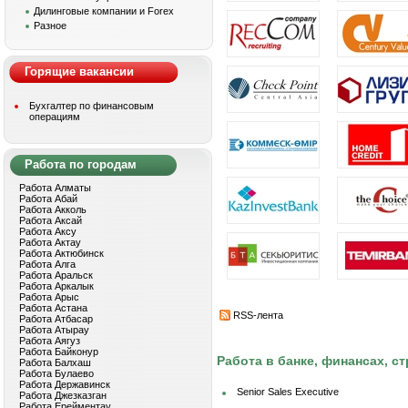
Дилинговые компании и Forex
Разное
Горящие вакансии
Бухгалтер по финансовым
операциям
Работа по городам
Работа Алматы
Работа Абай
Работа Акколь
Работа Аксай
Работа Аксу
Работа Актау
Работа Актюбинск
Работа Алга
Работа Аральск
Работа Аркалык
Работа Арыс
Работа Астана
RSS-лента
Работа Атбасар
Работа Атырау
Работа Аягуз
Работа Байконур
Работа в банке, финансах, с
Работа Балхаш
Работа Булаево
Работа Державинск
Senior Sales Executive
Работа Джезказган
Работа Ерейментау