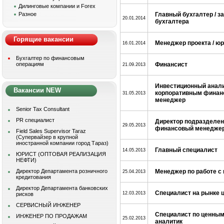
Дилинговые компании и Forex
Разное
Главный бухгалтер / з
20.01.2014
бухгалтера
Горящие вакансии
Менеджер проекта / ю
16.01.2014
Бухгалтер по финансовым
операциям
Финансист
21.09.2013
Инвестиционный аналит
Вакансии NEW
корпоративным финанс
31.05.2013
менеджер
Senior Tax Consultant
PR специалист
Директор подразделени
29.05.2013
финансовый менедже
Field Sales Supervisor Taraz
(Супервайзер в крупной
иностранной компании город Тараз)
Главный специалист
14.05.2013
ЮРИСТ (ОПТОВАЯ РЕАЛИЗАЦИЯ
НЕФТИ)
Директор Департамента розничного
Менеджер по работе с
25.04.2013
кредитования
Директор Департамента банковских
Специалист на рынке 
12.03.2013
рисков
СЕРВИСНЫЙ ИНЖЕНЕР
Специалист по ценным 
ИНЖЕНЕР ПО ПРОДАЖАМ
25.02.2013
аналитик