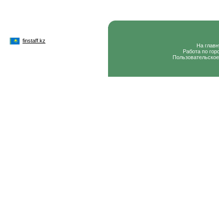
finstaff.kz
На глав
Работа по гор
Пользовательское