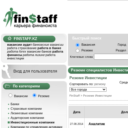
Быстрый поис
FINSTAFF.KZ
вакансии аудит
банковские вакансии
Вакансия
Город
работа страхование
работа в банке
Резюме
Раздел
работа forex
вакансии банков
работа
финансы
работа лизинг
работа
Ключевые слова
инвестиции
Резюме специалистов Инвест
Резюме Инвестиции
Средн
Сортировать по:
региону
По категориям
FinStaff
>
Резюме Инвестиции
Вакансии
Резюме
Банки
Страховые компании
Дата
Дол
Лизинговые компании
Аудиторские компании
Инвестиционные компании
Аналитик
27.08.2014
Компании по управлению активами