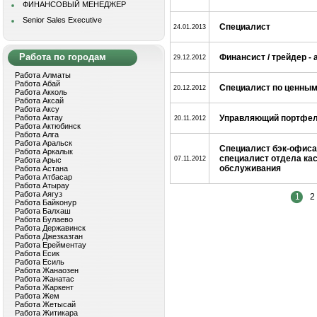
ФИНАНСОВЫЙ МЕНЕДЖЕР
Senior Sales Executive
Специалист
24.01.2013
Работа по городам
Финансист / трейдер - 
29.12.2012
Работа Алматы
Работа Абай
Специалист по ценным
20.12.2012
Работа Акколь
Работа Аксай
Работа Аксу
Работа Актау
Управляющий портфе
20.11.2012
Работа Актюбинск
Работа Алга
Работа Аральск
Специалист бэк-офиса в
Работа Аркалык
специалист отдела ка
07.11.2012
Работа Арыс
обслуживания
Работа Астана
Работа Атбасар
Работа Атырау
Работа Аягуз
1
2
Работа Байконур
Работа Балхаш
Работа Булаево
Работа Державинск
Работа Джезказган
Работа Ерейментау
Работа Есик
Работа Есиль
Работа Жанаозен
Работа Жанатас
Работа Жаркент
Работа Жем
Работа Жетысай
Работа Житикара