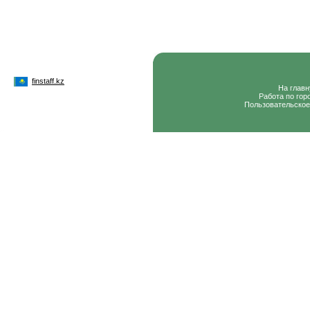
finstaff.kz
На глав
Работа по гор
Пользовательское