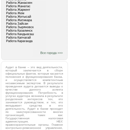
Работа Жанаозен
Работа Жанатас
Работа Жаркент
Работа Жем
Работа Жетысай
Работа Житикара
Работа Зайсан
Работа Зыряновск
Работа Казалинск
Работа Кандыагаш
Работа Капчагай
Работа Караганда
Все города >>>
Аудит в банке – это вид деятельности,
который заключается в сборе
официальных фактов, которые касаются
положения и функционирования банка,
и осуществляется компетентным
независимым экспертом. В результате
проведения аудита делаются выводы о
качестве данного аспекта
функционирования. Потребность в
услугах аудитора возникла в результате
разделения интересов тех, кто
занимается руководством, и тех, кто
вкладывает средства в его
деятельность. Аудит в банке проходит
по заинтересованности многих
организаций, таких как:
Государственная налоговая
администрация, НБУ,
правоохранительные органы, Главное
контрольно-ревизионное управление,