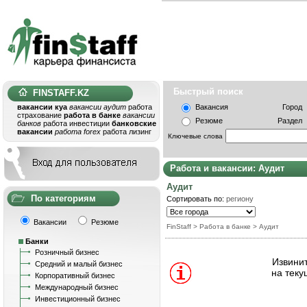
Быстрый поис
FINSTAFF.KZ
вакансии куа
вакансии аудит
работа
Вакансия
Город
страхование
работа в банке
вакансии
Резюме
Раздел
банков
работа инвестиции
банковские
вакансии
работа forex
работа лизинг
Ключевые слова
Работа и вакансии: Аудит
Аудит
По категориям
Сортировать по:
региону
Вакансии
Резюме
FinStaff
>
Работа в банке
>
Аудит
Банки
Розничный бизнес
Извинит
Средний и малый бизнес
на теку
Корпоративный бизнес
Международный бизнес
Инвестиционный бизнес