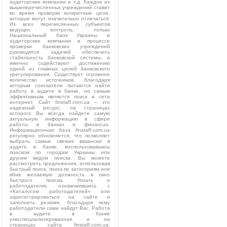
аудиторские компании и т.д. Каждое из
вышеперечисленных учреждений ставит
во время проверки конкретные цели,
которые могут значительно отличаться.
Из всех перечисленных субъектов
ведущих контроль, только
Национальный банк Украины и
аудиторские компании в процессе
проверки банковских учреждений
руководятся задачей обеспечить
стабильность банковской системы, а
именно содействуют достижению
одной из главных целей банковского
урегулирования. Существует огромное
количество источников, благодаря
которым соискатели пытаются найти
работу в аудите в банке, но самым
эффективным является поиск в сети
интернет. Сайт finstaff.com.ua – это
надежный ресурс, на страницах
которого Вы всегда найдете самую
актуальную информацию в сфере
работы в банках и финансах.
Информационная база finstaff.com.ua
регулярно обновляется, что позволяет
выбрать самые свежие вакансии в
аудите в банке, воспользовавшись
поиском по городам Украины или
другим видом поиска. Вы можете
рассмотреть предложения, использовав
быстрый поиск, поиск по категориям или
вбив желаемую должность в окно
быстрого поиска. Узнать о
работодателях ознакомившись с
«Каталогом работодателей» или
зарегистрироваться на сайте и
заполнить резюме, благодаря чему
работодатели сами найдут Вас. Работа
в аудите в банке
узкоспециализированная и на
страницах сайта finstaff.com.ua,