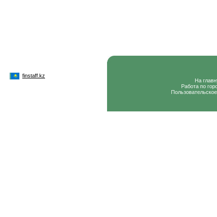
finstaff.kz
На глав
Работа по гор
Пользовательское