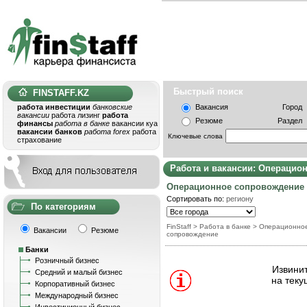
Быстрый поис
FINSTAFF.KZ
работа инвестиции
банковские
Вакансия
Город
вакансии
работа лизинг
работа
Резюме
Раздел
финансы
работа в банке
вакансии куа
вакансии банков
работа forex
работа
Ключевые слова
страхование
Работа и вакансии: Операцио
Операционное сопровождение
Сортировать по:
региону
По категориям
FinStaff
>
Работа в банке
>
Операционно
Вакансии
Резюме
сопровождение
Банки
Розничный бизнес
Извинит
Средний и малый бизнес
на теку
Корпоративный бизнес
Международный бизнес